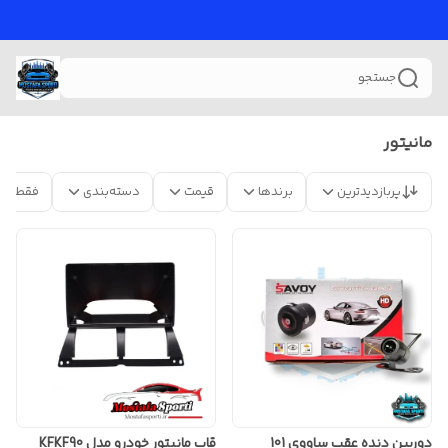
جستجو
مانیتور
پربازدیدترین
برندها
قیمت
دسته‌بندی
فقط مح
دوربین دنده عقب ساووی 101
قاب مانیتور خودرو مدل KFKF90