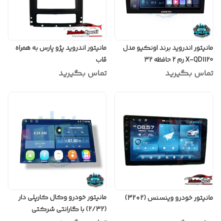
مانیتور اندروید برند اونکیو مدل
مانیتور اندروید پژو پارس به همراه
X-QD1120 رم 2 حافظه 32
قاب
تماس بگیرید
تماس بگیرید
مانیتور خودرو وکال کارپلی دار
مانیتور خودرو وینسنس (2+32)
(2/32) با گارانتی شرکتی