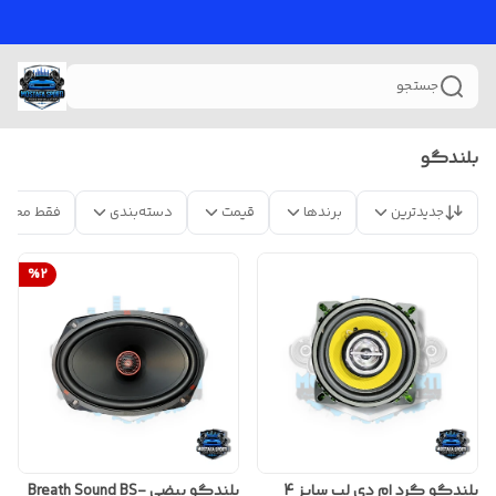
جستجو
بلندگو
جدیدترین
برندها
قیمت
دسته‌بندی
فقط محصو
%
2
بلندگو گرد ام دی لب سایز 4
بلندگو بیضی Breath Sound BS-