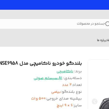
جستجو در محصولات
درباره ما
بلندگو خودرو ناکامیچی مدل NSE6958
برند:
ناکامیچی
دسته‌بندی
:
A1.سیستم صوتی
تعداد
:
2 عدد
نوع بلندگو
:
بیضی
بیشینه صدای خروجی
:
500 وات
سایز
:
۶ × ۹ اینچ