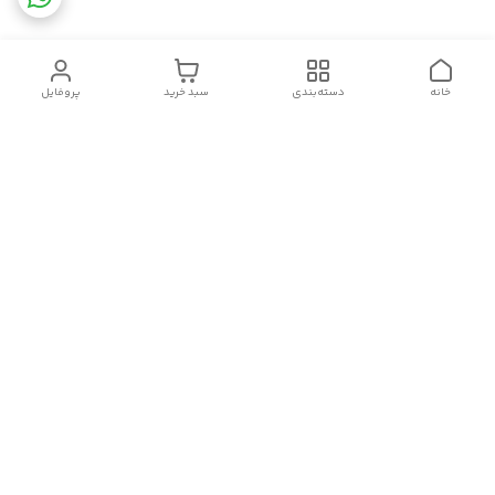
خانه
دسته‌بندی
سبد خرید
پروفایل
دسترسی سریع
تماس با ما
قوانین و مقررات
سیاست حریم خصوصی
درباره ما
شکایات
سلام.چگونه می توانم کمکتان کنم؟