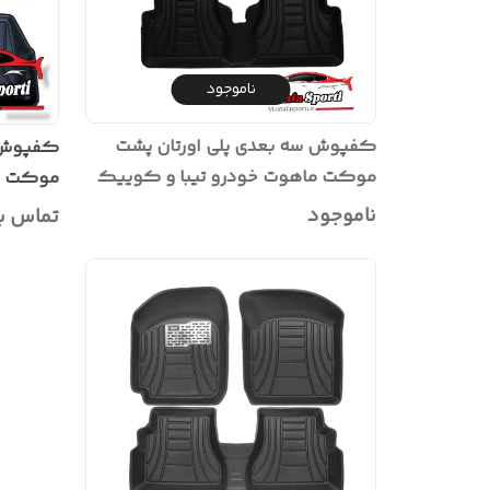
ناموجود
کفپوش سه بعدی پلی اورتان پشت
کفپوش س
موکت ماهوت خودرو تیبا و کوییک
موکت خ
وساینا
ناموجود
تماس ب