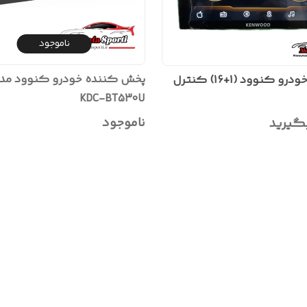
ناموجود
پخش کننده خودرو کنوود مد
مانیتور خودرو کنوود (1+16) کنترل
KDC-BT530U
ناموجود
گیرید