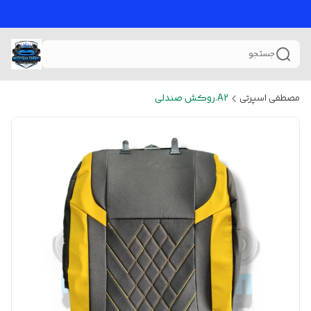
جستجو
مصطفی اسپرتی
A2.روکش صندلی