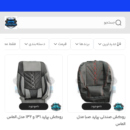
جستجو
جدیدترین
برندها
قیمت
دسته‌بندی
فقط محصو
ناموجود
ناموجود
روکش صندلی پراید صبا مدل
روکش پراید 131 و 132 مدل الماس
الماس