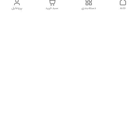
خانه
دسته‌بندی
سبد خرید
پروفایل
دسترسی سریع
تماس با ما
قوانین و مقررات
سیاست حریم خصوصی
درباره ما
شکایات
سلام.چگونه می توانم کمکتان کنم؟
شماره تماس
09124111382
آدرس ایمیل
mostafanasiri75n@gmail.com