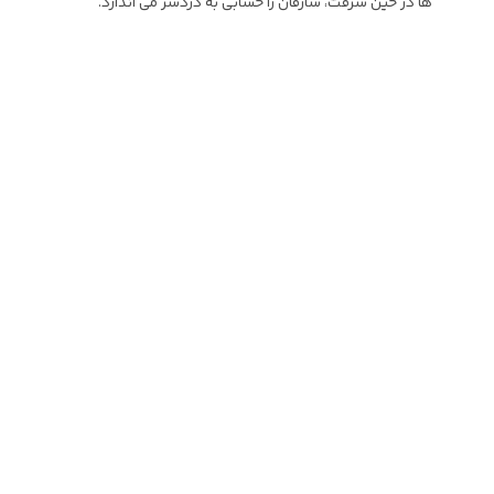
ها در حین سرقت، سارقان را حسابی به دردسر می اندازد.