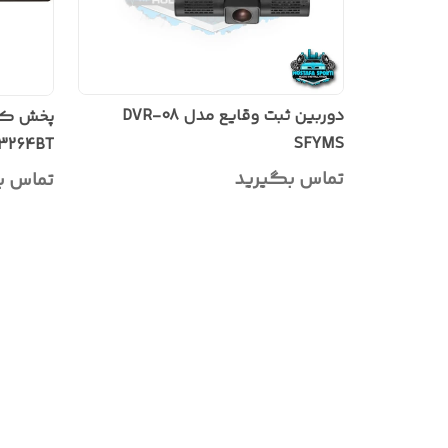
دوربین ثبت وقایع مدل DVR-08
پخش کن
SFYMS
3264BT
تماس بگیرید
تماس ب