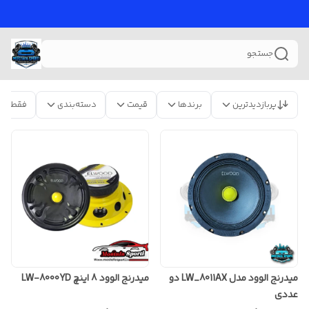
جستجو
پربازدیدترین
برندها
قیمت
دسته‌بندی
فقط مح
میدرنج الوود مدل LW_8011AX دو
میدرنج الوود 8 اینچ LW-8000YD
عددی