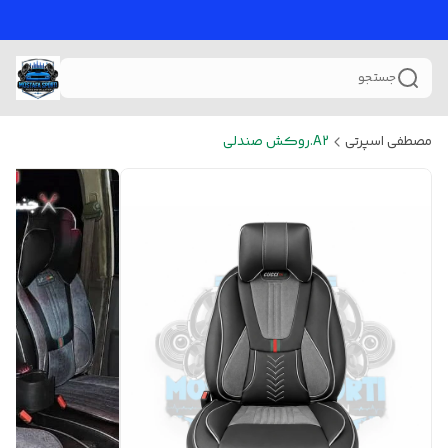
جستجو
مصطفی اسپرتی
A2.روکش صندلی