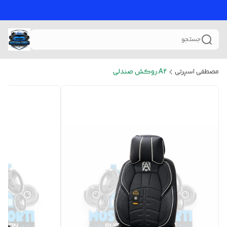
جستجو
مصطفی اسپرتی
A2.روکش صندلی