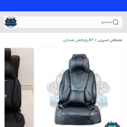
جستجو
مصطفی اسپرتی
A2.روکش صندلی