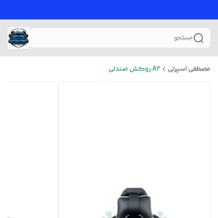
جستجو
مصطفی اسپرتی
A2.روکش صندلی