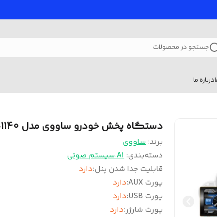
جستجو در محصولات
درباره ما
دستگاه پخش خودرو ساووی مدل SV-1140
برند:
ساووی
دسته‌بندی
:
A1.سیستم صوتی
قابلیت جدا شدن پنل
:
دارد
پورت AUX
:
دارد
پورت USB
:
دارد
پورت شارژر
:
دارد