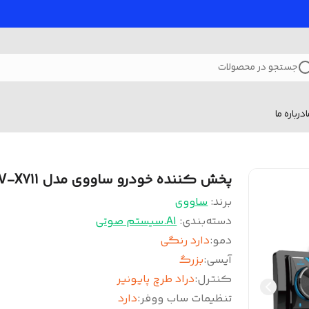
جستجو در محصولات
درباره ما
پخش کننده خودرو ساووی مدل SV-X711
برند:
ساووی
دسته‌بندی
:
A1.سیستم صوتی
دمو
:
دارد رنگی
آیسی
:
بزرگ
کنترل
:
دراد طرچ پایونیر
تنظیمات ساب ووفر
:
دارد