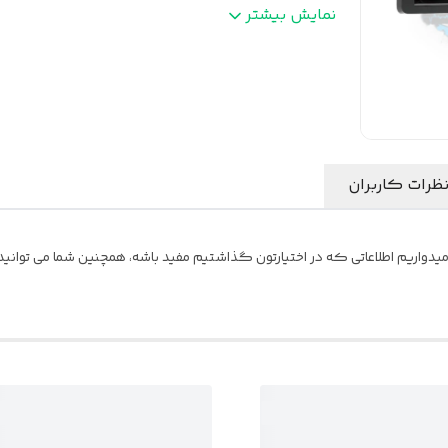
تنظیمات اکولایزری صدا
:
دارد
نمایش بیشتر
پورت USB
:
دارد
پورت AUX
:
دارد
پورت شارژر
:
دارد
قابلیت جدا شدن پنل
:
ندارد
ظرات کاربران
یدواریم اطلاعاتی که در اختیارتون گذاشتیم مفید باشه، همچنین شما می توانید ن