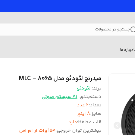
جستجو در محصولات
درباره ما
میدرنج لئودئو مدل 8065 - MLC
برند:
لئودئو
دسته‌بندی
:
A1.سیستم صوتی
تعداد
:
2 عدد
سایز
:
8 اینچ
قاب مجافظ
:
دارد
بیشترین توان خروجی
:
150 وات ار ام اس