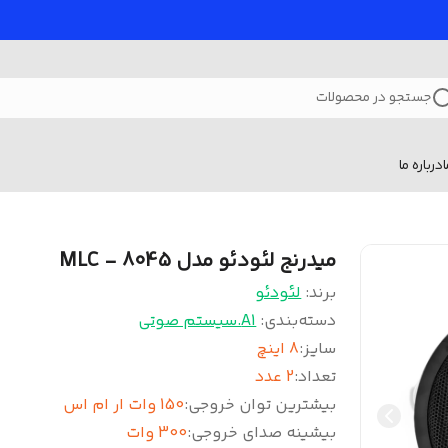
جستجو در محصولات
درباره ما
میدرنج لئودئو مدل 8045 - MLC
برند:
لئودئو
دسته‌بندی
:
A1.سیستم صوتی
سایز
:
8 اینچ
تعداد
:
2 عدد
بیشترین توان خروجی
:
150 وات ار ام اس
بیشینه صدای خروجی
:
300 وات