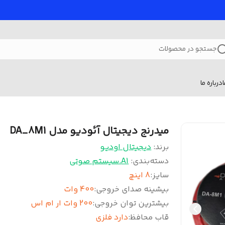
جستجو در محصولات
درباره ما
میدرنج دیجیتال آئودیو مدل DA_8M1
برند:
دیجیتال اودیو
دسته‌بندی
:
A1.سیستم صوتی
سایز
:
8 اینچ
بیشینه صدای خروجی
:
400 وات
بیشترین توان خروجی
:
200 وات ار ام اس
قاب محافظ
:
دارد فلزی