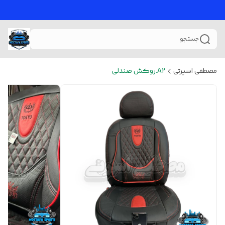
جستجو
مصطفی اسپرتی
A2.روکش صندلی