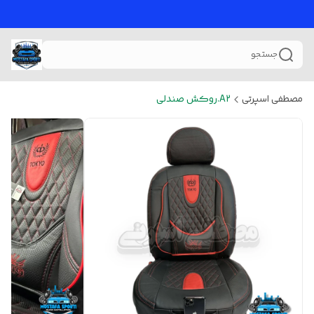
جستجو
مصطفی اسپرتی
A2.روکش صندلی