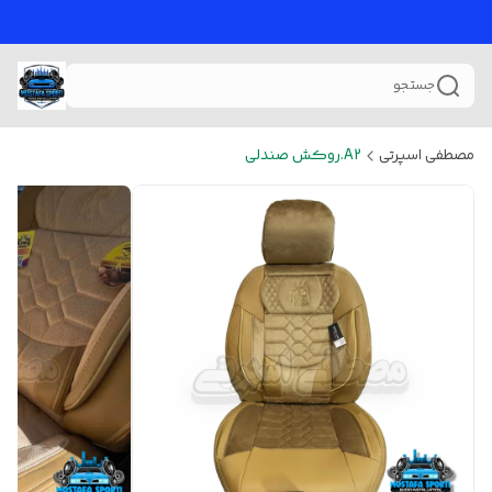
جستجو
مصطفی اسپرتی
A2.روکش صندلی