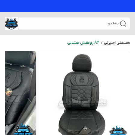
جستجو
مصطفی اسپرتی
A2.روکش صندلی