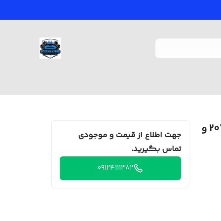
روکش کینگ تمام چرم خودرو 206 و 207 و
جهت اطلاع از قیمت و موجودی
تماس بگیرید.
09124111382