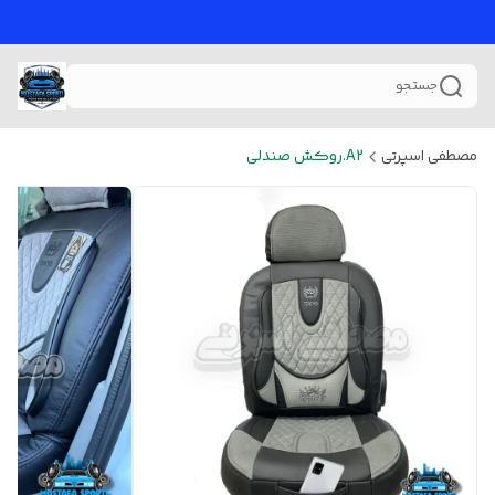
جستجو
مصطفی اسپرتی
A2.روکش صندلی