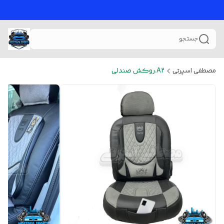
جستجو
مصطفی اسپرتی
A2.روکش صندلی