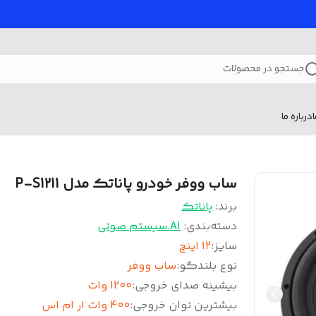
جستجو در محصولات
درباره ما
ساب ووفر خودرو پاناتک مدل P-S1211
برند:
پاناتک
دسته‌بندی
:
A1.سیستم صوتی
سایز
:
12 اینچ
نوع بلندگو
:
ساب ووفر
بیشینه صدای خروجی
:
1200 وات
بیشترین توان خروجی
:
400 وات ار ام اس