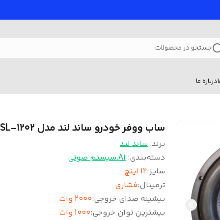
جستجو در محصولات
درباره ما
ساب ووفر خودرو ساند لند مدل SL-1202
برند:
ساند لند
دسته‌بندی
:
A1.سیستم صوتی
سایز
:
12 اینچ
ترمینال
:
فشاری
بیشینه صدای خروجی
:
2000 وات
بیشترین توان خروجی
:
1000 وات