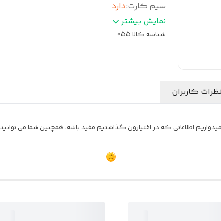
سیم کارت
:
دارد
دمای کارکرد
:
20- الی 60+ درجه سانتی‌گراد
نمایش بیشتر
میکروفون
:
دارد
شناسه کالا
055
باند کاری موبایل
:
GSM
پشتبانی
:
24 ساعته 7روز هفته
رله قطع و وصل
:
دارد
ظرات کاربران
یدواریم اطلاعاتی که در اختیارون گذاشتیم مفید باشه، همچنین شما می توانید نظ