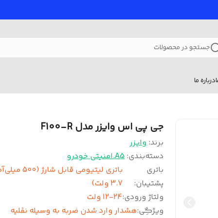
جستجو در محصولات
درباره ما
جی پی اس وایزر مدل F100-R
برند:
وایزر
دسته‌بندی
:
A5.امنیتی خودرو
باتری
باتری لیتیومی قابل شارژ (0
پشتیبان
:
3.7 ولت)
ولتاژ ورودی
:
12-24 ولت
ویژگِی
:
هشدار وارد شدن ضربه به وسیله نقلیه