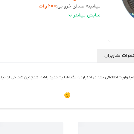
بیشینه صدای خروجی
:
200 وات
بیشترین توان خروجی
:
100 RMS
نمایش بیشتر
. مقاومت
:
4 اهم
فرکانس پاسخ‌گویی
:
90هرتز تا 10000هرتز
حساسیت
:
90 دسیبل
ظرات کاربران
یدواریم اطلاعاتی که در اختیارون گذاشتیم مفید باشه، همچنین شما می توانید نظ