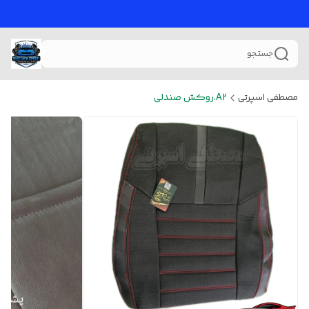
جستجو
مصطفی اسپرتی
A2.روکش صندلی