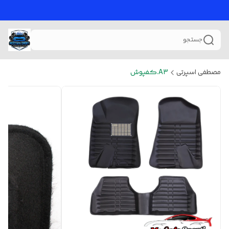
جستجو
مصطفی اسپرتی
A3.کفپوش