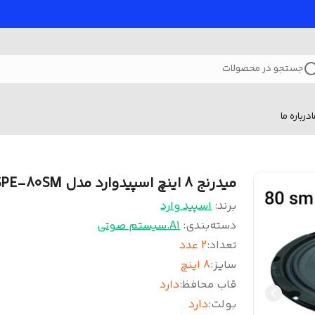
جستجو در محصولات
درباره ما
میدرنج 8 اینچ اسپیدوارد مدل SPE-80SM
برند:
اسپید وارد
دسته‌بندی
:
A1.سیستم صوتی
تعداد
:
2 عدد
سایز
:
8 اینچ
قاب محافظ
:
دارد
بولت
:
دارد