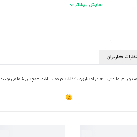
بیشترین توان خروجی
:
200 وات آر ام اس
نمایش بیشتر
بیشینه صدای خروجی
:
400 وات
فرکانس پاسخ‌گویی
:
۹۰-۵۰۰۰ هرتز
ظرات کاربران
یدواریم اطلاعاتی که در اختیارون گذاشتیم مفید باشه، همچنین شما می توانید نظ