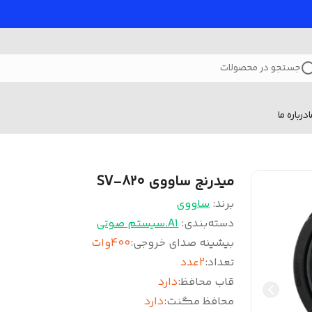
جستجو در محصولات
درباره ما
میدرنج ساووی SV-820
برند:
ساووی
دسته‌بندی
:
A1.سیستم صوتی
بیشینه صدای خروجی
:
400وات
تعداد
:
2عدد
قاب محافظ
:
دارد
محافظ مگنت
:
دارد