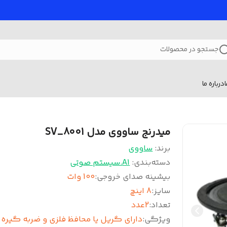
جستجو در محصولات
درباره ما
میدرنج ساووی مدل SV_8001
برند:
ساووی
دسته‌بندی
:
A1.سیستم صوتی
بیشینه صدای خروجی
:
100 وات
سایز
:
8 اینچ
تعداد
:
2عدد
ویژگی
:
دارای گریل یا محافظ فلزی و ضربه گیره