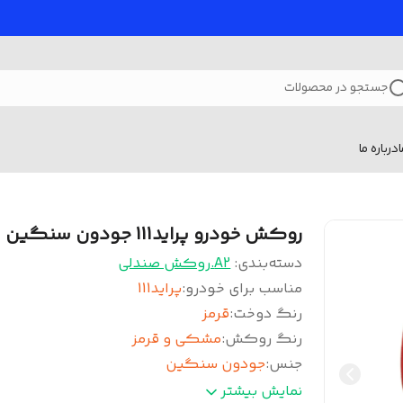
جستجو در محصولات
درباره ما
روکش خودرو پراید111 جودون سنگین
دسته‌بندی
:
A2.روکش صندلی
مناسب برای خودرو
:
پراید111
رنگ دوخت
:
قرمز
رنگ روکش
:
مشکی و قرمز
جنس
:
جودون سنگین
پاکار پشت صندلی
:
چرمی
نمایش بیشتر