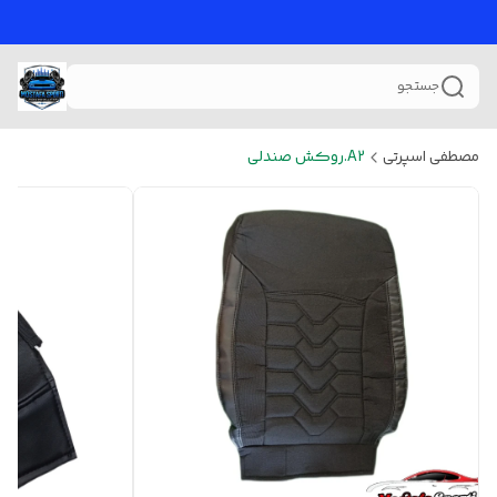
جستجو
مصطفی اسپرتی
A2.روکش صندلی