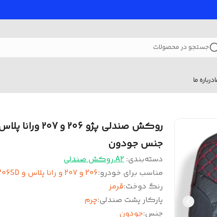
جستجو در محصولات
درباره ما
روکش صندلی پژو 206 و 207 ورانا پلا
جنس جودون
دسته‌بندی
:
A2.روکش صندلی
مناسب برای خودرو
:
206 و 207 و رانا پلاس و 206SD
رنگ دوخت
:
قرمز
پارکار پشت صندلی
:
چرم
جنس
:
جودون