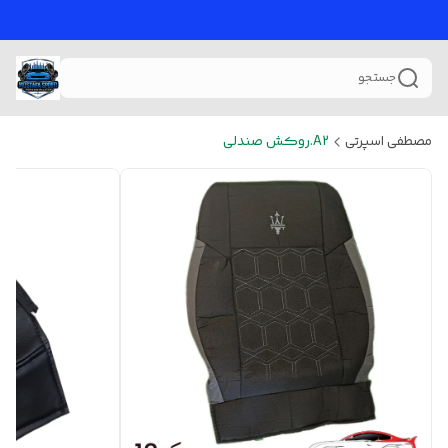
جستجو
مصطفی اسپرتی
A2.روکش صندلی