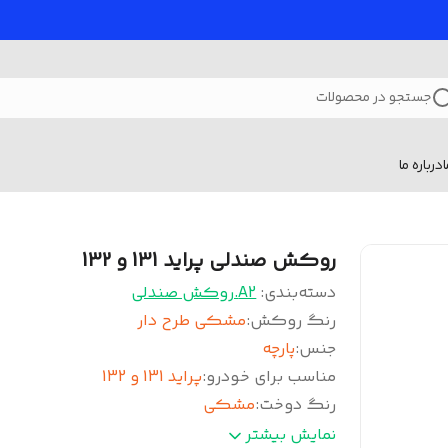
جستجو در محصولات
درباره ما
روکش صندلی پراید 131 و 132
دسته‌بندی
:
A2.روکش صندلی
رنگ روکش
:
مشکی طرح دار
جنس
:
پارچه
مناسب برای خودرو
:
پراید 131 و 132
رنگ دوخت
:
مشکی
پارکار پشت صندلی
:
چرم
نمایش بیشتر