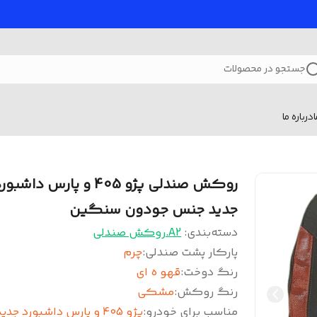
جستجو در محصولات
درباره ما
روکش صندلی پژو 405 و پارس داشبو
جدید جنس جودون سنگین
دسته‌بندی
:
A2.روکش صندلی
پارکار پشت صندلی
:
چرم
رنگ دوخت
:
قهو ه ای
رنگ روکش
:
مشکی
مناسب برای خودرو
:
پژو 405 و پارس داشبورد جدید