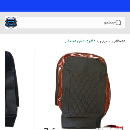
جستجو
مصطفی اسپرتی
A2.روکش صندلی