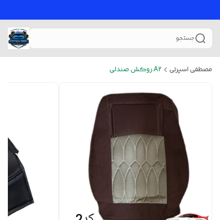
جستجو
مصطفی اسپرتی
A2.روکش صندلی