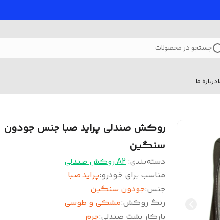
جستجو در محصولات
درباره ما
روکش صندلی پراید صبا جنس جودون
سنگین
دسته‌بندی
:
A2.روکش صندلی
مناسب برای خودرو
:
پراید صبا
جنس
:
جودون سنگین
رنگ روکش
:
مشکی و طوسی
پارکار پشت صندلی
:
چرم