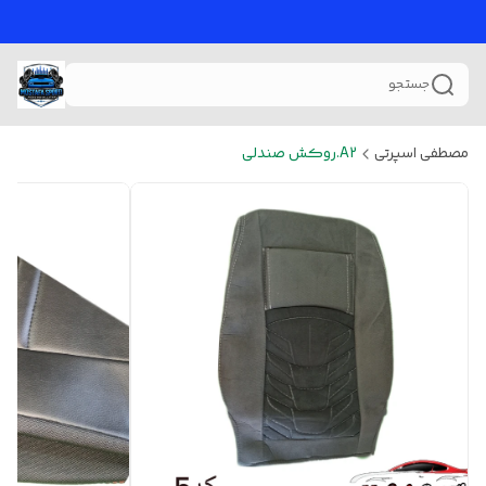
جستجو
مصطفی اسپرتی
A2.روکش صندلی