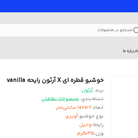
جستجو در محصولات
درباره ما
خوشبو قطره ای X آرئون رایحه vanilla
برند:
آرئون
دسته‌بندی
:
محصولات نظافتی
ابعاد
:
۱x۷x۱۷ سانتی‌متر
نوع خوشبو
:
آویزی
رایحه
:
وانیل
وزن
:
35گرم