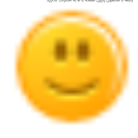
رابطه با محصول پایین صفحه با ما به اشتراک بذارید