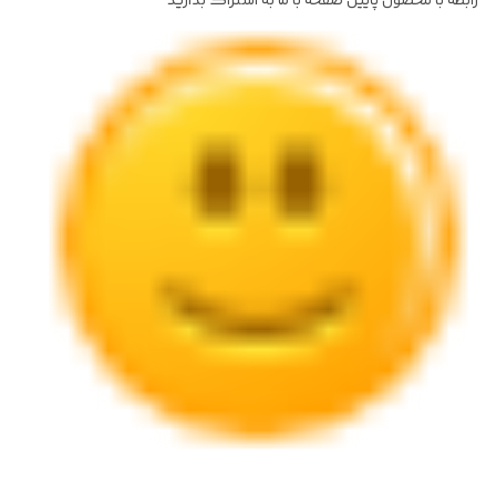
رابطه با محصول پایین صفحه با ما به اشتراک بذارید