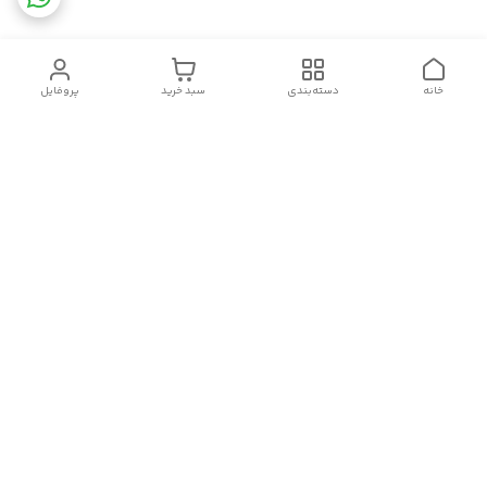
خانه
دسته‌بندی
سبد خرید
پروفایل
دسترسی سریع
تماس با ما
قوانین و مقررات
سیاست حریم خصوصی
درباره ما
شکایات
سلام.چگونه می توانم کمکتان کنم؟